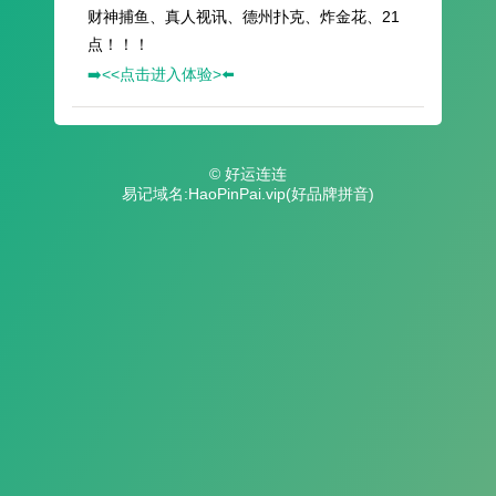
财神捕鱼、真人视讯、德州扑克、炸金花、21
点！！！
➡️<<点击进入体验>⬅️
© 好运连连
易记域名:HaoPinPai.vip(好品牌拼音)